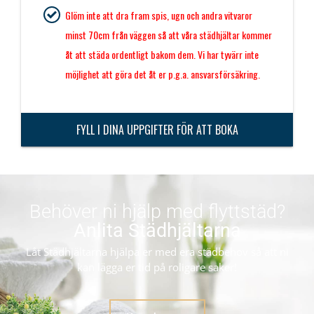
Glöm inte att dra fram spis, ugn och andra vitvaror
minst 70cm från väggen så att våra städhjältar kommer
åt att städa ordentligt bakom dem. Vi har tyvärr inte
möjlighet att göra det åt er p.g.a. ansvarsförsäkring.
FYLL I DINA UPPGIFTER FÖR ATT BOKA
Behöver ni hjälp med flyttstäd?
Anlita Städhjältarna
Låt Städhjältarna hjälpa er med era städbehov så att ni
kan lägga er tid på roligare saker!