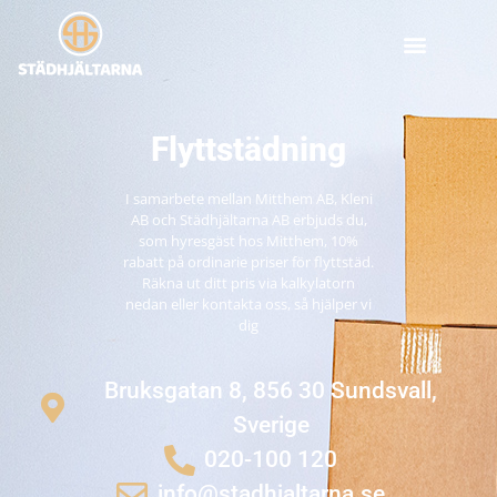
Flyttstädning
I samarbete mellan Mitthem AB, Kleni
AB och
Städhjältarna AB erbjuds du,
som hyresgäst hos Mitthem, 10%
rabatt på ordinarie priser för flyttstäd.
Räkna ut ditt pris via kalkylatorn
nedan eller kontakta oss, så hjälper vi
dig
Bruksgatan 8, 856 30 Sundsvall,
Sverige
020-100 120
info@stadhjaltarna.se